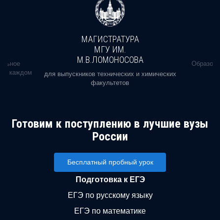
МАГИСТРАТУРА
МГУ ИМ.
М.В.ЛОМОНОСОВА
альное
Образова
ь в каждом
для выпускников технических и химических
факультетов
Готовим к поступлению в лучшие вузы
России
Бесплатный пробный урок
Подготовка к ЕГЭ
ЕГЭ по русскому языку
ЕГЭ по математике