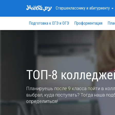
Старшекласснику
и абитуриенту
Подготовка к ЕГЭ и ОГЭ
Профориентация
Пла
ТОП-8 колледже
Планируешь после 9 класса пойти в кол
выбрал, куда поступать? Тогда наша по
определиться!