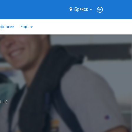
Брянск
фессии
Ещё
а не