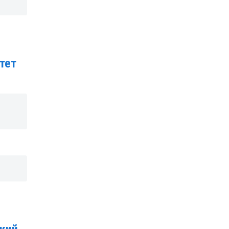
тет
я