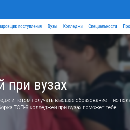
нировщик поступления
Вузы
Колледжи
Специальности
Про
й при вузах
ледж и потом получать высшее образование – но пок
дборка ТОП-8 колледжей при вузах поможет тебе