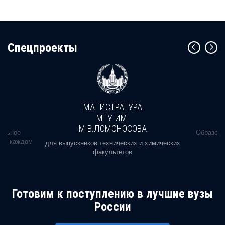
Cпецпроекты
МАГИСТРАТУРА
МГУ ИМ.
М.В.ЛОМОНОСОВА
альное
Образова
ь в каждом
для выпускников технических и химических
факультетов
Готовим к поступлению в лучшие вузы
России