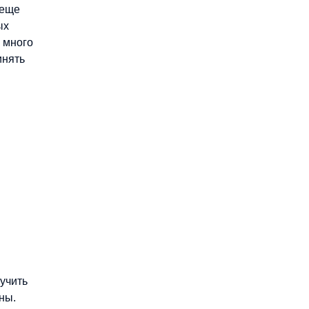
 еще
ых
 много
инять
учить
ны.