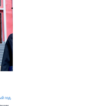
й год.
ающих