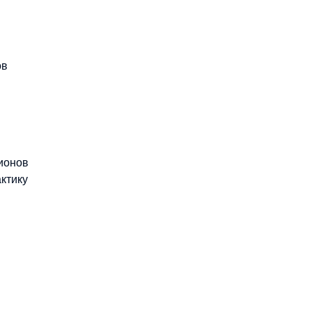
ов
ионов
актику