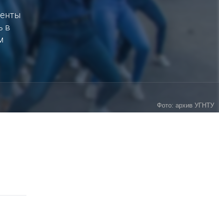
иенты
ь в
м
Фото: архив УГНТУ