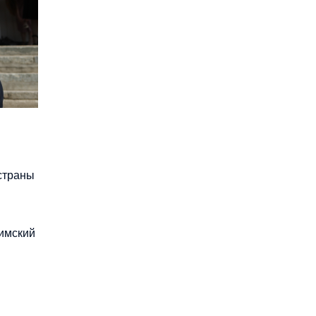
страны
фимский