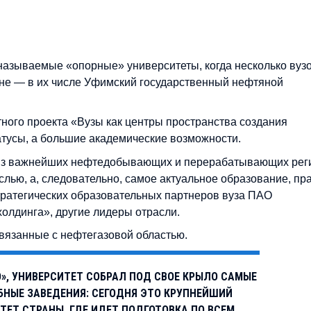
к называемые «опорные» университеты, когда несколько вуз
оне — в их числе Уфимский государственный нефтяной
тного проекта «Вузы как центры пространства создания
татусы, а большие академические возможности.
 из важнейших нефтедобывающих и перерабатывающих рег
аслью, а, следовательно, самое актуальное образование, пр
тратегических образовательных партнеров вуза ПАО
олдинга», другие лидеры отрасли.
связанные с нефтегазовой областью.
», УНИВЕРСИТЕТ СОБРАЛ ПОД СВОЕ КРЫЛО САМЫЕ
БНЫЕ ЗАВЕДЕНИЯ: СЕГОДНЯ ЭТО КРУПНЕЙШИЙ
ТЕТ СТРАНЫ, ГДЕ ИДЕТ ПОДГОТОВКА ПО ВСЕМ