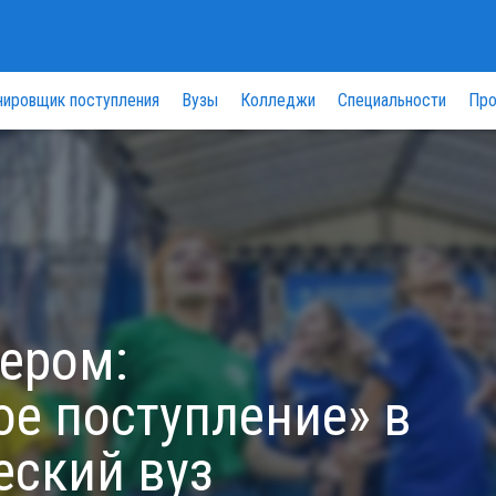
нировщик поступления
Вузы
Колледжи
Специальности
Про
нером:
ое поступление» в
еский вуз