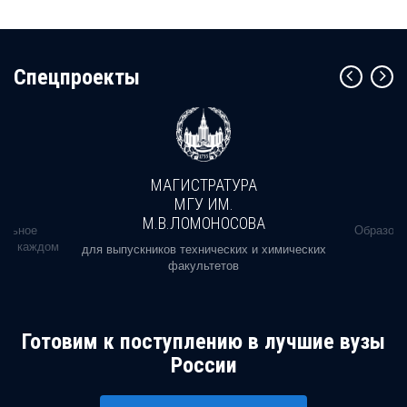
Cпецпроекты
МАГИСТРАТУРА
МГУ ИМ.
М.В.ЛОМОНОСОВА
альное
Образова
ь в каждом
для выпускников технических и химических
факультетов
Готовим к поступлению в лучшие вузы
России