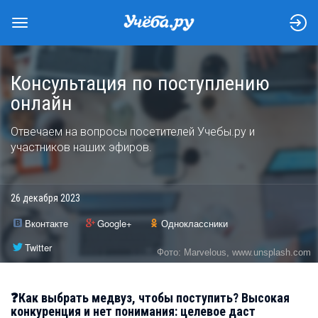
Консультация по поступлению
онлайн
Отвечаем на вопросы посетителей Учебы.ру и
участников наших эфиров.
26 декабря 2023
Вконтакте
Google+
Одноклассники
Twitter
Фото: Marvelous, www.unsplash.com
❓Как выбрать медвуз, чтобы поступить? Высокая
конкуренция и нет понимания: целевое даст