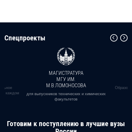
Cпецпроекты
МАГИСТРАТУРА
МГУ ИМ.
М.В.ЛОМОНОСОВА
альное
Образова
ь в каждом
для выпускников технических и химических
факультетов
Готовим к поступлению в лучшие вузы
России