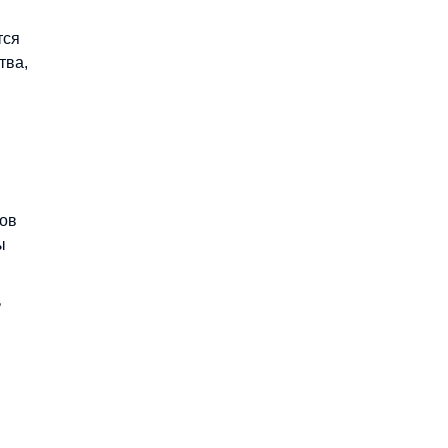
тся
тва,
ков
ы
ь