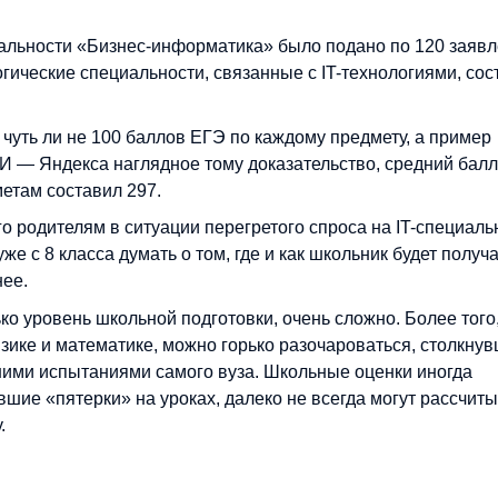
альности «Бизнес-информатика» было подано по 120 заявл
огические специальности, связанные с IT-технологиями, сос
чуть ли не 100 баллов ЕГЭ по каждому предмету, а пример
— Яндекса наглядное тому доказательство, средний балл
етам составил 297.
го родителям в ситуации перегретого спроса на IT-специаль
же с 8 класса думать о том, где и как школьник будет получ
нее.
ько уровень школьной подготовки, очень сложно. Более того
зике и математике, можно горько разочароваться, столкну
ими испытаниями самого вуза. Школьные оценки иногда
авшие «пятерки» на уроках, далеко не всегда могут рассчит
.