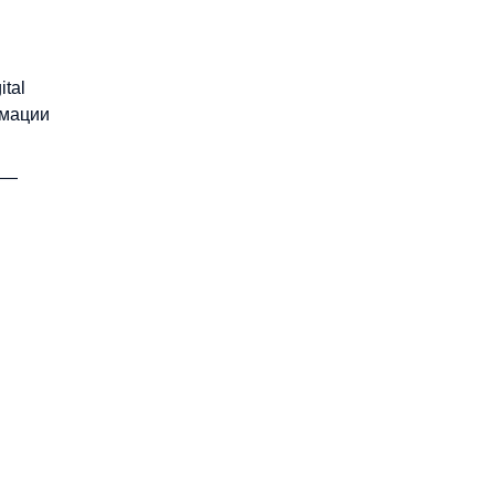
ital
рмации
г —