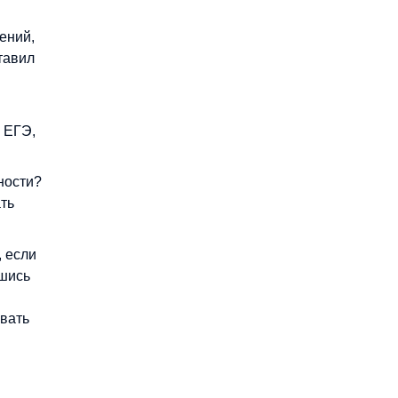
ений,
тавил
 ЕГЭ,
ности?
ать
, если
вшись
ывать