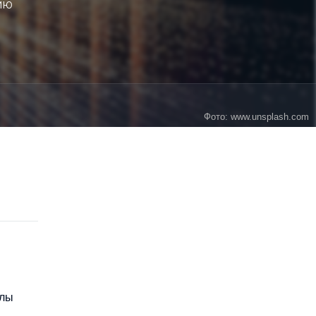
ию
Фото: www.unsplash.com
олы