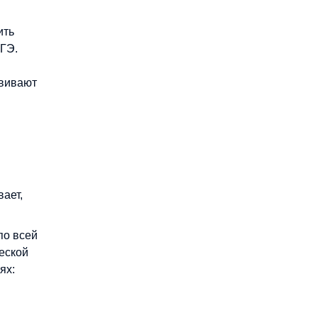
ить
ЕГЭ.
звивают
ает,
по всей
еской
ях: