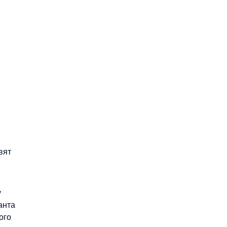
вят
у
анта
ого