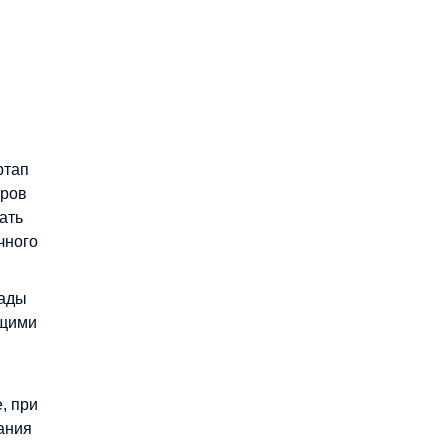
ртап
еров
ать
чного
иады
ущими
, при
ания