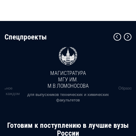
Оставить комментарий
Cпецпроекты
МАГИСТРАТУРА
МГУ ИМ.
М.В.ЛОМОНОСОВА
альное
Образова
ь в каждом
для выпускников технических и химических
факультетов