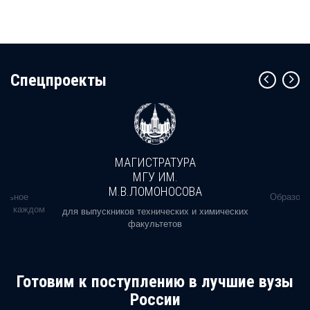
Cпецпроекты
МАГИСТРАТУРА
МГУ ИМ.
М.В.ЛОМОНОСОВА
альное
Образова
ь в каждом
для выпускников технических и химических
факультетов
Готовим к поступлению в лучшие вузы
России