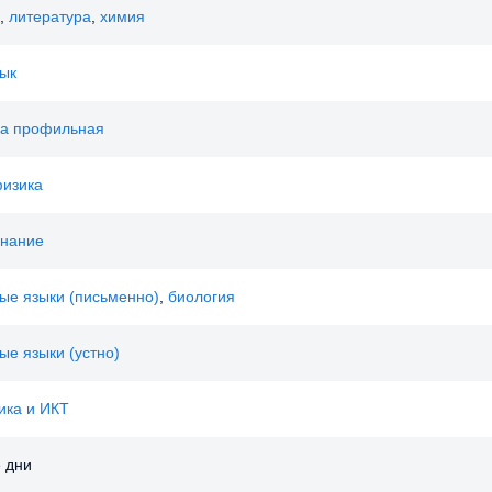
,
литература
,
химия
зык
ка профильная
изика
знание
ые языки (письменно)
,
биология
ые языки (устно)
ика и ИКТ
 дни