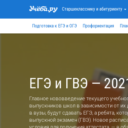
Старшекласснику
и абитуриенту
Подготовка к ЕГЭ и ОГЭ
Профориентация
Пла
ЕГЭ и ГВЭ — 2021
Главное нововведение текущего учебног
выпускников школ в зависимости от их
в вузы, будут сдавать ЕГЭ, а ребята, ко
выпускной экзамен (ГВЭ). Новое распис
условия для получения аттестата, — в об