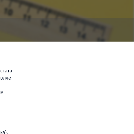
естата
авляет
им
ка).