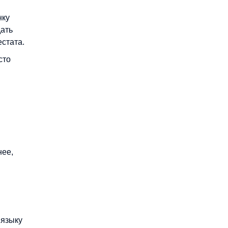
нку
дать
стата.
сто
нее,
 языку