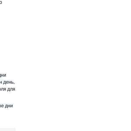
о
.
дни
н день,
юля для
ые дни