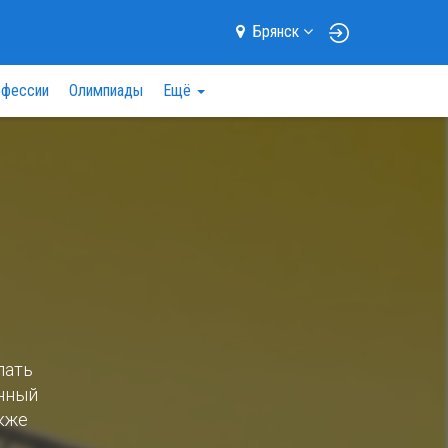
Брянск
фессии
Олимпиады
Ещё
пать
енный
акже