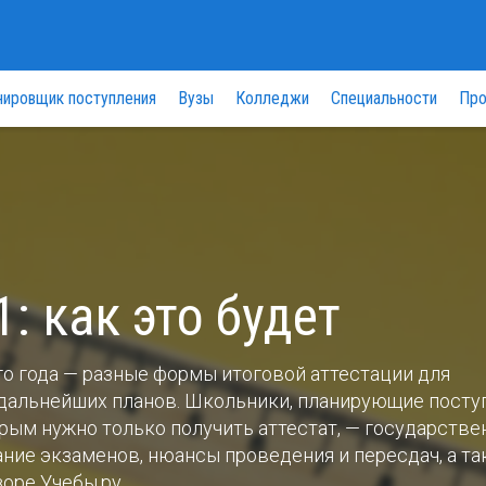
нировщик поступления
Вузы
Колледжи
Специальности
Про
: как это будет
о года — разные формы итоговой аттестации для
 дальнейших планов. Школьники, планирующие посту
торым нужно только получить аттестат, — государств
ание экзаменов, нюансы проведения и пересдач, а т
зоре Учебы.ру.