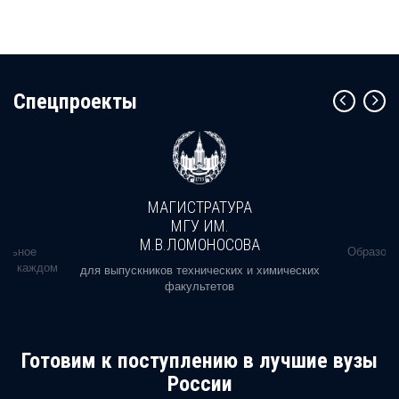
Cпецпроекты
МАГИСТРАТУРА
МГУ ИМ.
М.В.ЛОМОНОСОВА
альное
Образова
ь в каждом
для выпускников технических и химических
факультетов
Готовим к поступлению в лучшие вузы
России