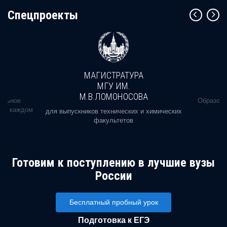
Cпецпроекты
МАГИСТРАТУРА
МГУ ИМ.
М.В.ЛОМОНОСОВА
альное
Образова
ь в каждом
для выпускников технических и химических
факультетов
Готовим к поступлению в лучшие вузы
России
Бесплатный пробный урок
Подготовка к ЕГЭ